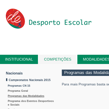
Passar para o conteúdo principal
INSTITUCIONAL
COMPETIÇÕES
MODALIDADE
Está aqui
Programas das Modalid
Nacionais
Campeonatos Nacionais 2015
Para mais Programas basta se
Programas CN 15
Programa Geral
Programas das Modalidades
Programa dos Eventos Desportivos
e Sociais