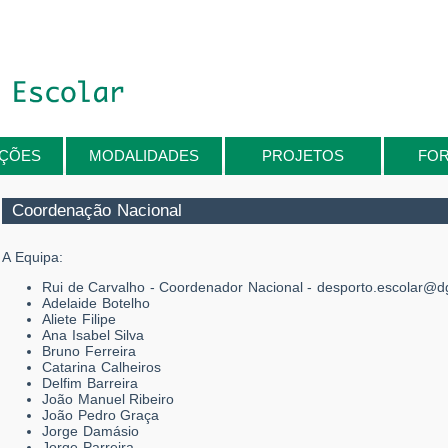
IÇÕES
MODALIDADES
PROJETOS
FO
Coordenação Nacional
A Equipa:
Rui de Carvalho - Coordenador Nacional -
desporto.escolar@d
Adelaide Botelho
Aliete Filipe
Ana Isabel Silva
Bruno Ferreira
Catarina Calheiros
Delfim Barreira
João Manuel Ribeiro
João Pedro Graça
Jorge Damásio
Jorge Parreira