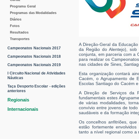
Programa Geral
Programas das Modalidades
Diários
Fotos
Resultados
Transportes
A Direção-Geral da Educação 
Campeonatos Nacionais 2017
da Região do Alentejo), sob
conjunta, em parceria com a 
Campeonatos Nacionais 2018
para realizar os Campeonatos 
nas cidades de Sines, Santia
Campeonatos Nacionais 2019
I Circuito Nacional de Atividades
Esta organização contará ain
Náuticas
Cacém, o Agrupamento de Es
Escolas Santiago do Cacém e
Taça Desporto Escolar - edições
anteriores
A Direção de Serviços da R
fundamentais estes Agrupamen
Regionais
de várias modalidades, torn
convívio entre jovens de todo 
Internacionais
saudáveis e da formação integ
Os concelhos anfitriões, qu
estão fortemente envolvidos
tanto a nível regional como a 