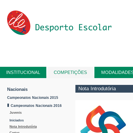
Passar para o conteúdo principal
INSTITUCIONAL
COMPETIÇÕES
MODALIDADE
Está aqui
Nota Introdutória
Nacionais
Campeonatos Nacionais 2015
Campeonatos Nacionais 2016
Juvenis
Iniciados
Nota Introdutória
Cartaz