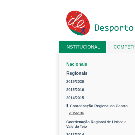
Passar para o conteúdo principal
INSTITUCIONAL
COMPET
Está aqui
Nacionais
Regionais
2019/2020
2015/2016
2014/2015
Coordenação Regional do Centro
2015/2016
Coordenação Regional de Lisboa e
Vale do Tejo
2013/2014