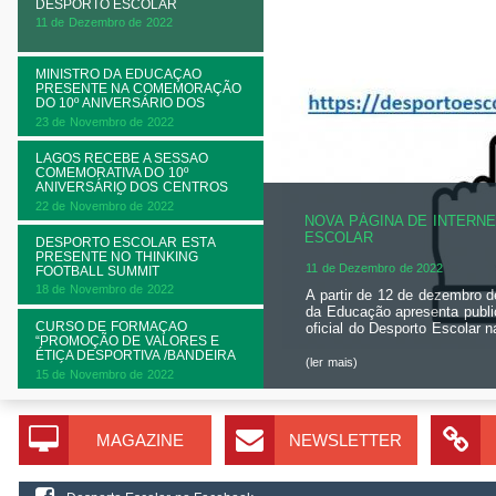
DESPORTO ESCOLAR
11 de Dezembro de 2022
MINISTRO DA EDUCAÇÃO
PRESENTE NA COMEMORAÇÃO
DO 10º ANIVERSÁRIO DOS
CFDDE
23 de Novembro de 2022
LAGOS RECEBE A SESSÃO
COMEMORATIVA DO 10º
ANIVERSÁRIO DOS CENTROS
DE FORMAÇÃO DESPORTIVA DO
22 de Novembro de 2022
DESPORTO ESCOLAR
NOVA PÁGINA DE INTERN
ESCOLAR
DESPORTO ESCOLAR ESTÁ
PRESENTE NO THINKING
11 de Dezembro de 2022
FOOTBALL SUMMIT
18 de Novembro de 2022
A partir de 12 de dezembro d
da Educação apresenta publ
CURSO DE FORMAÇÃO
oficial do Desporto Escolar na
“PROMOÇÃO DE VALORES E
ÉTICA DESPORTIVA /BANDEIRA
(ler mais)
DA ÉTICA”
15 de Novembro de 2022
MAGAZINE
NEWSLETTER