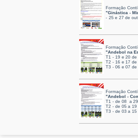
Formação Contí
"Ginástica - M
- 25 e 27 de ou
Formação Contí
"Andebol na Es
T1 - 19 e 20 de
T2 - 16 e 17 d
T3 - 06 e 07 d
Formação Contí
"Andebol - Co
T1 - de 08 a 29
T2 - de 05 a 1
T3 - de 03 a 1