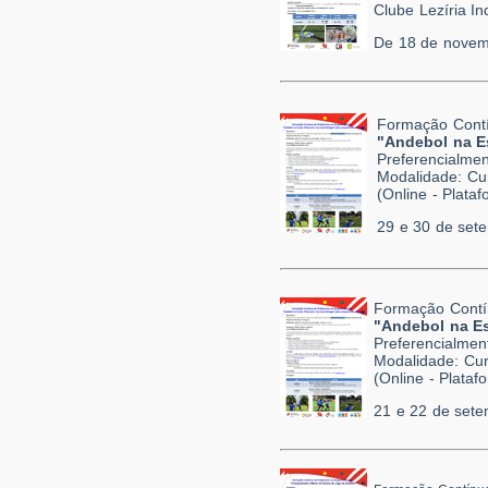
Clube Lezíria I
De 18 de novem
Formação Contí
"Andebol na E
Preferencialmen
Modalidade: Cu
(Online - Plat
29 e 30 de set
Formação Contí
"Andebol na Es
Preferencialmen
Modalidade: Cur
(Online - Plata
21 e 22 de set