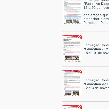
"Padel no Desp
12 a 20 de nov
declaração
que 
preencher e env
Paredes e Penaf
Formação Contí
"Ginástica - Pa
- 8 e 10 de no
Formação Contí
"Ginástica de B
- 2 e 3 de nov