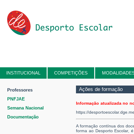
Passar para o conteúdo principal
INSTITUCIONAL
COMPETIÇÕES
MODALIDADE
Está aqui
Ações de formação
Professores
PNFJAE
Informação atualizada no n
Semana Nacional
https://desportoescolar.dge.m
Documentação
A formação contínua dos doce
forma ao Desporto Escolar, é