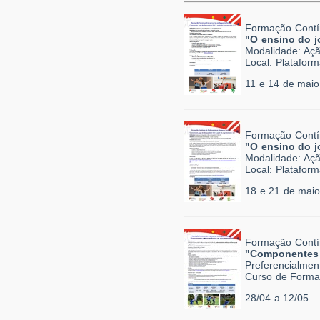
Formação Contí
"O ensino do j
Modalidade: Açã
Local: Platafor
11 e 14 de maio
Formação Contí
"O ensino do j
Modalidade: Açã
Local: Platafor
18 e 21 de maio
Formação Contí
"Componentes 
Preferencialmen
Curso de Formaç
28/04 a 12/05