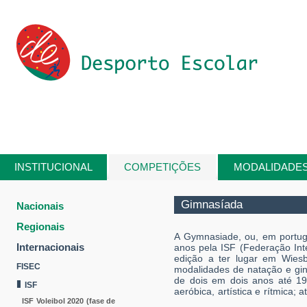
Passar para o conteúdo principal
INSTITUCIONAL
COMPETIÇÕES
MODALIDADE
Está aqui
Gimnasíada
Nacionais
Regionais
A Gymnasiade, ou, em portug
Internacionais
anos pela ISF (Federação Int
edição a ter lugar em Wies
FISEC
modalidades de natação e giná
de dois em dois anos até 19
ISF
aeróbica, artística e rítmica; a
ISF Voleibol 2020 (fase de