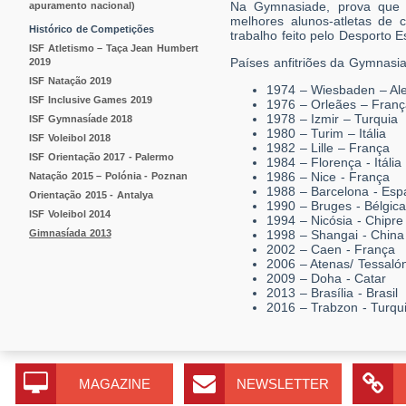
Na Gymnasiade, prova que 
apuramento nacional)
melhores alunos-atletas de
Histórico de Competições
trabalho feito pelo Desporto 
ISF Atletismo – Taça Jean Humbert
Países anfitriões da Gymnasi
2019
ISF Natação 2019
1974 – Wiesbaden – A
ISF Inclusive Games 2019
1976 – Orleães – Franç
1978 – Izmir – Turquia
ISF Gymnasíade 2018
1980 – Turim – Itália
ISF Voleibol 2018
1982 – Lille – França
ISF Orientação 2017 - Palermo
1984 – Florença - Itália
1986 – Nice - França
Natação 2015 – Polónia - Poznan
1988 – Barcelona - Es
Orientação 2015 - Antalya
1990 – Bruges - Bélgica
ISF Voleibol 2014
1994 – Nicósia - Chipre
Gimnasíada 2013
1998 – Shangai - China
2002 – Caen - França
2006 – Atenas/ Tessalón
2009 – Doha - Catar
2013 – Brasília - Brasil
2016 – Trabzon - Turqu
MAGAZINE
NEWSLETTER