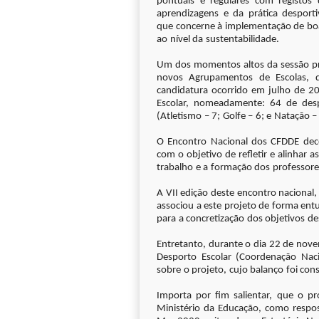
pontuais e regulares com registos
aprendizagens e da prática desport
que concerne à implementação de boa
ao nível da sustentabilidade.
Um dos momentos altos da sessão prot
novos Agrupamentos de Escolas, 
candidatura ocorrido em julho de 20
Escolar, nomeadamente: 64 de desp
(Atletismo – 7; Golfe – 6; e Natação – 
O Encontro Nacional dos CFDDE dec
com o objetivo de refletir e alinhar
trabalho e a formação dos professore
A VII edição deste encontro nacional
associou a este projeto de forma ent
para a concretização dos objetivos d
Entretanto, durante o dia 22 de nov
Desporto Escolar (Coordenação Nacio
sobre o projeto, cujo balanço foi con
Importa por fim salientar, que o p
Ministério da Educação, como respost