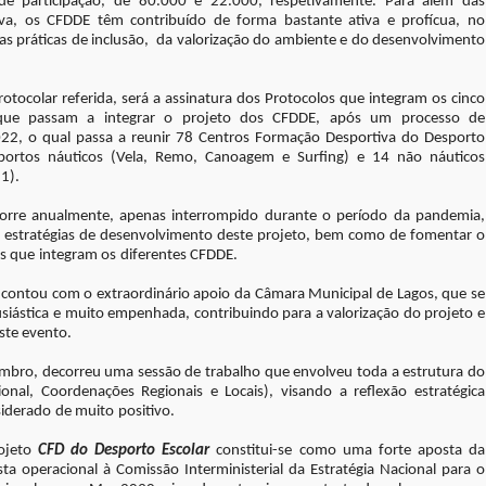
 de participação, de 80.000 e 22.000, respetivamente. Para além das
iva, os CFDDE têm contribuído de forma bastante ativa e profícua, no
s práticas de inclusão, da valorização do ambiente e do desenvolvimento
ocolar referida, será a assinatura dos Protocolos que integram os cinco
que passam a integrar o projeto dos CFDDE, após um processo de
22, o qual passa a reunir
78 Centros Formação Desportiva do Desporto
ortos náuticos (Vela, Remo, Canoagem e Surfing) e 14 não náuticos
1).
orre anualmente, apenas interrompido durante o período da pandemia,
 as estratégias de desenvolvimento deste projeto, bem como de fomentar o
s que integram os diferentes CFDDE.
, contou com o extraordinário apoio da Câmara Municipal de Lagos, que se
usiástica e muito empenhada, contribuindo para a valorização do projeto e
este evento.
embro, decorreu uma sessão de trabalho que envolveu toda a estrutura do
nal, Coordenações Regionais e Locais), visando a reflexão estratégica
siderado de muito positivo.
rojeto
CFD do Desporto Escolar
constitui-se como uma forte aposta da
a operacional à Comissão Interministerial da Estratégia Nacional para o