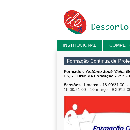
Passar para o conteúdo principal
INSTITUCIONAL
COMPET
Está aqui
Formação Contínua de Profe
Formador:
António José Vieira B
ES) -
Curso de Formação
- 25h -
Sessões
: 1 março - 18:00/21:00 -
18:3
0/21:0
0 - 10 março
- 9:3
0/1
3:0