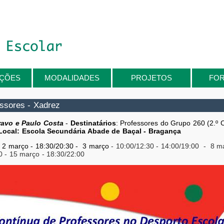
IÇÕES
MODALIDADES
PROJETOS
FO
ssores - Xadrez
ravo e Paulo Costa
-
Destinatários
: Professores do Grupo 260 (2.º
Local:
Escola Secundária Abade de Baçal - Bragança
 2 março - 18:30/20:30 - 3 março
-
10:00/12:
30 - 14:00/19:0
0 - 8
ma
0 - 15
março - 18:30/22:00