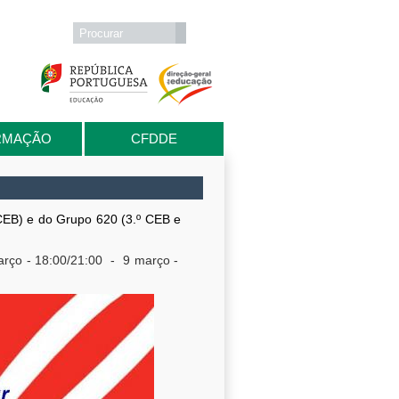
Formulário de procura
Procurar
RMAÇÃO
CFDDE
 CEB) e do Grupo 620 (3.º CEB e
rço
- 18
:00/21
:00
- 9 março
-