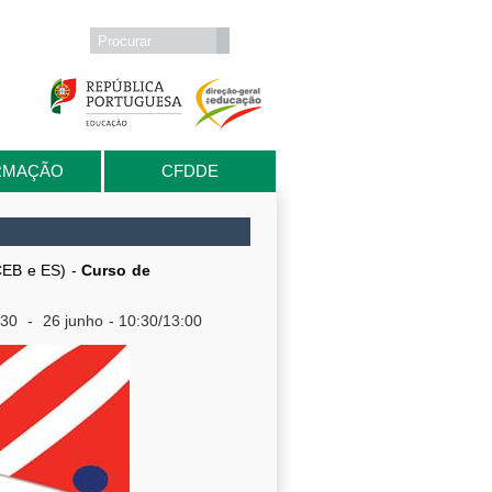
Formulário de procura
Procurar
RMAÇÃO
CFDDE
CEB e ES) -
Curso de
:3
0
- 26
junho
- 10:30/13:00