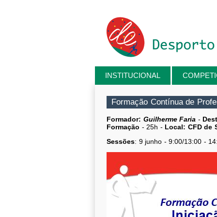
Passar para o conteúdo principal
INSTITUCIONAL
COMPET
Está aqui
Formação Contínua de Profe
Formador:
Guilherme Faria
-
Dest
Formação
- 25h -
Local:
CFD de S
Sessões
: 9 junho - 9:00/13:00 - 1