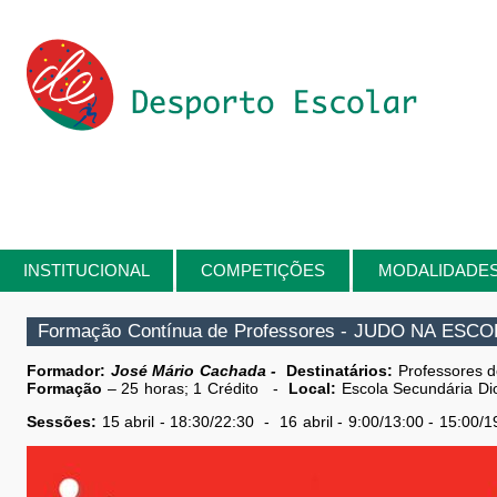
Passar para o conteúdo principal
INSTITUCIONAL
COMPETIÇÕES
MODALIDADE
Está aqui
Formação Contínua de Professores - JUDO NA ESCOL
Formador:
José Mário Cachada
-
Destinatários:
Professores 
Formação
– 25 horas; 1 Crédito -
Local:
Escola Secundária Di
Sessões:
15 abril - 18:30/22:30 - 16 abril - 9:00/13:00 - 15:00/1