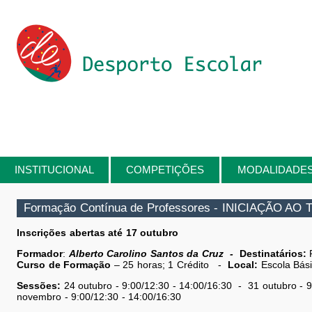
Passar para o conteúdo principal
INSTITUCIONAL
COMPETIÇÕES
MODALIDADE
Está aqui
Formação Contínua de Professores - INICIAÇÃO AO
Inscrições abertas até 17 outubro
Formador
:
Alberto Carolino Santos da Cruz
-
Destinatários:
Curso de Formação
– 25 horas; 1 Crédito -
Local:
Escola Bás
Sessões:
24 outubro - 9:00/12:30 - 14:00/16:30 - 31 outubro - 
novembro - 9:00/12:30 - 14:00/16:30