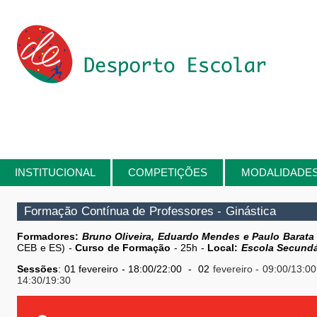
Passar para o conteúdo principal
INSTITUCIONAL
COMPETIÇÕES
MODALIDADE
Está aqui
Formação Contínua de Professores - Ginástica
Formadores:
Bruno Oliveira, Eduardo Mendes e Paulo Barata
CEB e ES) -
Curso de Formação
- 25h -
Local:
Escola Secundá
Sessões
: 01 fevereiro
- 18:00/22:00 - 02
fevereiro
- 09:00/13:00
14:30/19:30