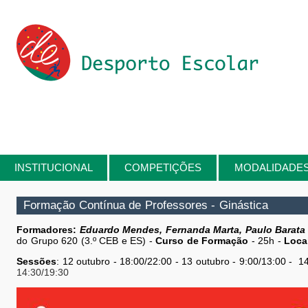
Passar para o conteúdo principal
INSTITUCIONAL
COMPETIÇÕES
MODALIDADE
Está aqui
Formação Contínua de Professores - Ginástica
Formadores:
Eduardo Mendes, Fernanda Marta, Paulo Barata 
do Grupo 620 (3.º CEB e ES) -
Curso de Formação
- 25h -
Loca
Sessões
: 12 outubro - 18:00/22:00 - 13 outubro - 9:00/13:00 - 1
14:30/19:30