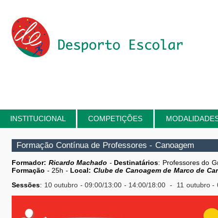
Passar para o conteúdo principal
INSTITUCIONAL
COMPETIÇÕES
MODALIDADE
Está aqui
Formação Contínua de Professores - Canoagem
Formador:
Ricardo Machado
-
Destinatários
: Professores do G
Formação
- 25h -
Local:
Clube de Canoagem de Marco de Can
Sessões
:
10
outubro
- 09:00/13:00 - 14:00/18:00 - 11
outubro -