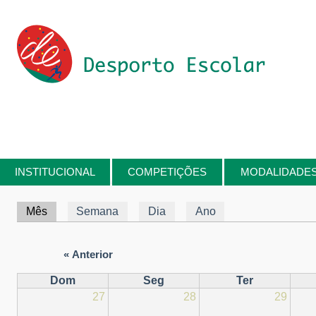
Passar para o conteúdo principal
INSTITUCIONAL
COMPETIÇÕES
MODALIDADE
Está aqui
Separadores primários
Mês
(separador ativo)
Semana
Dia
Ano
« Anterior
Dom
Seg
Ter
27
28
29