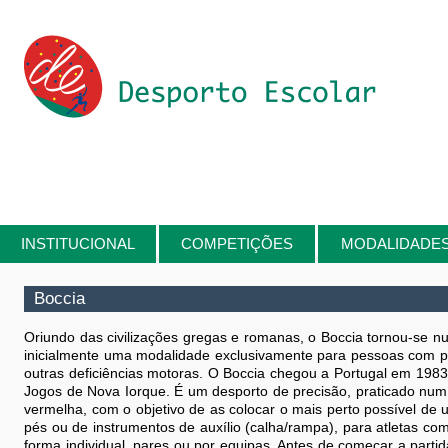
Passar para o conteúdo principal
INSTITUCIONAL
COMPETIÇÕES
MODALIDADE
Está aqui
Boccia
Oriundo das civilizações gregas e romanas, o Boccia tornou-se 
inicialmente uma modalidade exclusivamente para pessoas com par
outras deficiências motoras. O Boccia chegou a Portugal em 198
Jogos de Nova Iorque. É um desporto de precisão, praticado num e
vermelha, com o objetivo de as colocar o mais perto possível de
pés ou de instrumentos de auxílio (calha/rampa), para atletas 
forma individual, pares ou por equipas. Antes de começar a partid